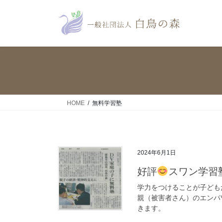
コ
ナ
ン
ビ
テ
ゲ
ン
ー
ツ
シ
へ
ョ
ス
ン
キ
に
ッ
移
HOME
無料学習塾
プ
動
2024年6月1日
好評
スワン学習
学力をつけることが子ども
親（被害者さん）のエンパ
きます。