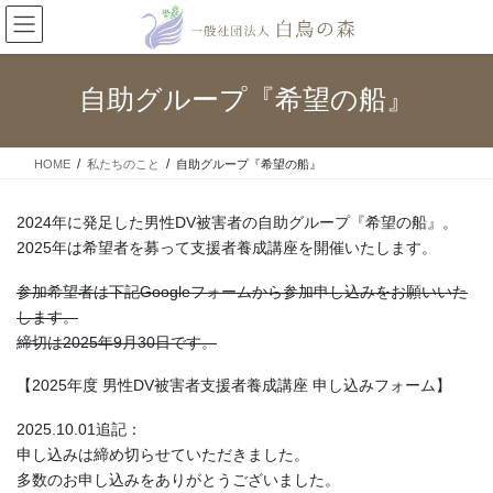
コ
ナ
ン
ビ
テ
ゲ
ン
ー
自助グループ『希望の船』
ツ
シ
へ
ョ
ス
ン
HOME
私たちのこと
自助グループ『希望の船』
キ
に
ッ
移
プ
動
2024年に発足した男性DV被害者の自助グループ『希望の船』。
2025年は希望者を募って支援者養成講座を開催いたします。
参加希望者は下記Googleフォームから参加申し込みをお願いいた
します。
締切は2025年9月30日です。
【2025年度 男性DV被害者支援者養成講座 申し込みフォーム】
2025.10.01追記：
申し込みは締め切らせていただきました。
多数のお申し込みをありがとうございました。