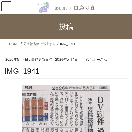
コ
ナ
ン
ビ
テ
ゲ
ン
ー
投稿
ツ
シ
へ
ョ
ス
ン
HOME
男性被害増で高止まり
IMG_1941
キ
に
ッ
移
プ
動
2026年5月4日
/ 最終更新日時 :
2026年5月4日
じむちょーさん
IMG_1941