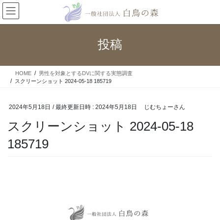
コ
ナ
ン
ビ
テ
ゲ
ン
ー
投稿
ツ
シ
へ
ョ
ス
ン
HOME
男性を対象とするDVに関する実態調査
キ
に
スクリーンショット 2024-05-18 185719
ッ
移
プ
動
2024年5月18日
/ 最終更新日時 :
2024年5月18日
じむちょーさん
スクリーンショット 2024-05-18
185719