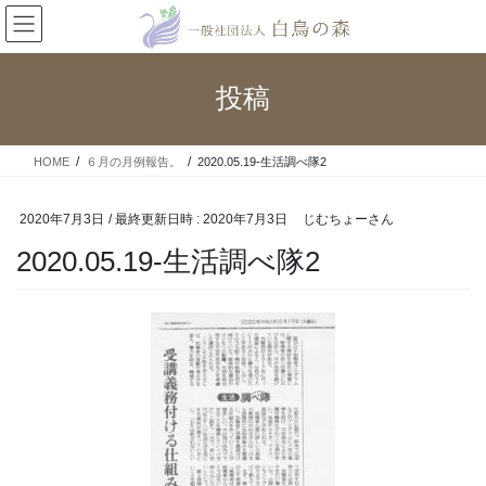
コ
ナ
ン
ビ
テ
ゲ
ン
ー
投稿
ツ
シ
へ
ョ
ス
ン
HOME
６月の月例報告。
2020.05.19-生活調べ隊2
キ
に
ッ
移
プ
動
2020年7月3日
/ 最終更新日時 :
2020年7月3日
じむちょーさん
2020.05.19-生活調べ隊2