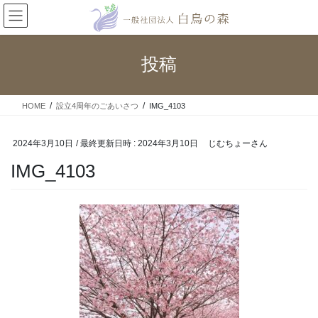
コ
ナ
ン
ビ
テ
ゲ
ン
ー
投稿
ツ
シ
へ
ョ
ス
ン
HOME
設立4周年のごあいさつ
IMG_4103
キ
に
ッ
移
プ
動
2024年3月10日
/ 最終更新日時 :
2024年3月10日
じむちょーさん
IMG_4103