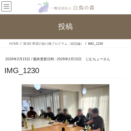
コ
ナ
ン
ビ
テ
ゲ
ン
ー
投稿
ツ
シ
へ
ョ
ス
ン
HOME
第3回 希望の架け橋プログラム（総括編）
IMG_1230
キ
に
ッ
移
プ
動
2026年2月15日
/ 最終更新日時 :
2026年2月15日
じむちょーさん
IMG_1230