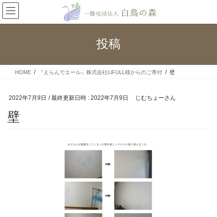
コ
ナ
ン
ビ
テ
ゲ
ン
ー
投稿
ツ
シ
へ
ョ
ス
ン
HOME
『えらんでエール』株式会社LIFULL様からのご寄付
壁
キ
に
ッ
移
プ
動
2022年7月9日
/ 最終更新日時 :
2022年7月9日
じむちょーさん
壁