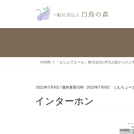
コ
ナ
ン
ビ
テ
ゲ
ン
ー
ツ
シ
へ
ョ
ス
ン
キ
に
ッ
移
HOME
『えらんでエール』株式会社LIFULL様からのご
プ
動
2022年7月9日
/ 最終更新日時 :
2022年7月9日
じむちょー
インターホン